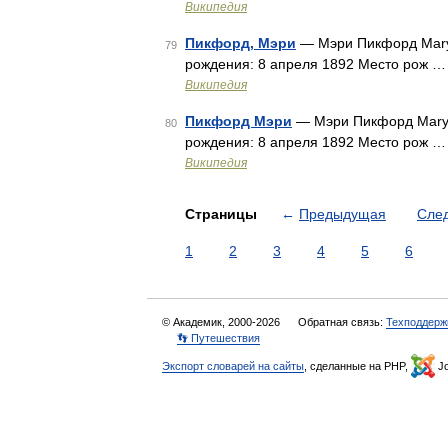
Википедия
Пикфорд, Мэри
— Мэри Пикфорд Mary 
79
рождения: 8 апреля 1892 Место рож …
Википедия
Пикфорд Мэри
— Мэри Пикфорд Mary P
80
рождения: 8 апреля 1892 Место рож …
Википедия
Страницы
←
Предыдущая
Сле
1
2
3
4
5
6
© Академик, 2000-2026
Обратная связь:
Техподдерж
👣 Путешествия
Экспорт словарей на сайты
, сделанные на PHP,
Jo