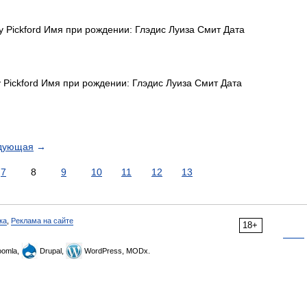
Pickford Имя при рождении: Глэдис Луиза Смит Дата
ickford Имя при рождении: Глэдис Луиза Смит Дата
дующая
→
7
8
9
10
11
12
13
ка
,
Реклама на сайте
18+
omla,
Drupal,
WordPress, MODx.