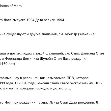
hosts of Mars …
n Дата выпуска 1994 Дата записи 1994 …
на существуют и другие значения, см. Монстр (значения).
тьи о других людях с такой фамилией, см. Стил. Даниэла Стил
иэла Фернанда Доминика Шулейн Стил Дата рождения:
&#160;лет) …
рамма шоу в реслинге, так называемое ППВ, которое
999 года. С 2004 года, Бэклаш стало стало эксклюзивным ППВ
яются матчи, которые проходили до этого …
d Имя при рождении: Глэдис Луиза Смит Дата рождения: 8