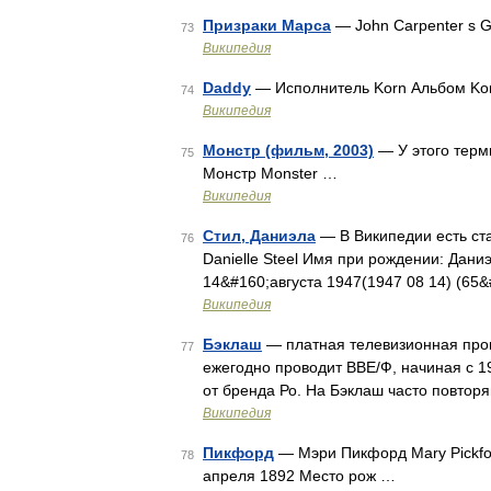
Призраки Марса
— John Carpenter s G
73
Википедия
Daddy
— Исполнитель Korn Альбом Kor
74
Википедия
Монстр (фильм, 2003)
— У этого терми
75
Монстр Monster …
Википедия
Стил, Даниэла
— В Википедии есть ста
76
Danielle Steel Имя при рождении: Дан
14&#160;августа 1947(1947 08 14) (65
Википедия
Бэклаш
— платная телевизионная прог
77
ежегодно проводит ВВЕ/Ф, начиная с 1
от бренда Ро. На Бэклаш часто повтор
Википедия
Пикфорд
— Мэри Пикфорд Mary Pickfor
78
апреля 1892 Место рож …