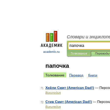
Словари и энциклоп
academic.ru
Толкования
Переводы
папочка
Толкование
Перевод
Книги
Хейли Смит (American Dad!)
— Персон
71
Википедия
Стив Смит (American Dad!)
— Персона
72
Википедия