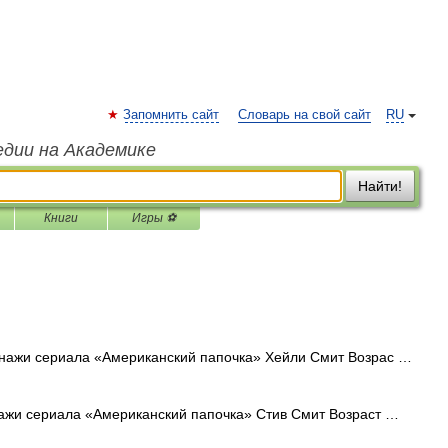
Запомнить сайт
Словарь на свой сайт
RU
едии на Академике
Найти!
Книги
Игры ⚽
ажи сериала «Американский папочка» Хейли Смит Возрас …
жи сериала «Американский папочка» Стив Смит Возраст …